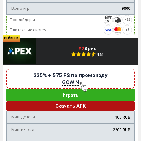
Всего игр
9000
Провайдеры
+22
Платежные системы
+8
РЕЙКБЕК
#2
Apex
4.8
225% + 575 FS по промокоду
GOWIN
Играть
Скачать APK
Мин. депозит
100 RUB
Мин. вывод
2200 RUB