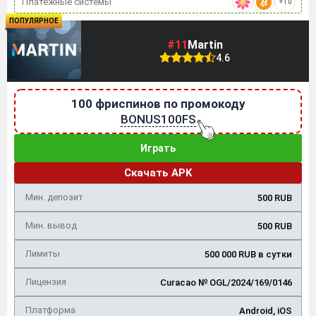
Платежные системы
+10
ПОПУЛЯРНОЕ
#11
Martin
4.6
100 фриспинов по промокоду
BONUS100FS
Играть
Скачать APK
Мин. депозит
500 RUB
Мин. вывод
500 RUB
Лимиты
500 000 RUB в сутки
Лицензия
Curacao № OGL/2024/169/0146
Платформа
Android, iOS