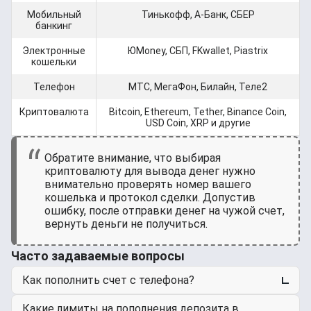
Мобильный
Тинькофф, А-Банк, СБЕР
банкинг
Электронные
ЮMoney, СБП, FKwallet, Piastrix
кошельки
Телефон
МТС, МегаФон, Билайн, Теле2
Криптовалюта
Bitcoin, Ethereum, Tether, Binance Coin,
USD Coin, XRP и другие
Обратите внимание, что выбирая
криптовалюту для вывода денег нужно
внимательно проверять номер вашего
кошелька и протокол сделки. Допустив
ошибку, после отправки денег на чужой счет,
вернуть деньги не получиться.
Часто задаваемые вопросы
Как пополнить счет с телефона?
Какие лимиты на пополнения депозита в