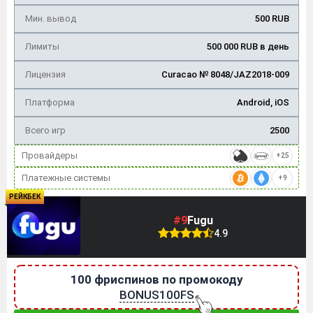
Мин. вывод
500 RUB
Лимиты
500 000 RUB в день
Лицензия
Curacao № 8048/JAZ2018-009
Платформа
Android, iOS
Всего игр
2500
Провайдеры
+25
Платежные системы
+9
РЕЙКБЕК
#9
Fugu
4.9
100 фриспинов по промокоду
BONUS100FS