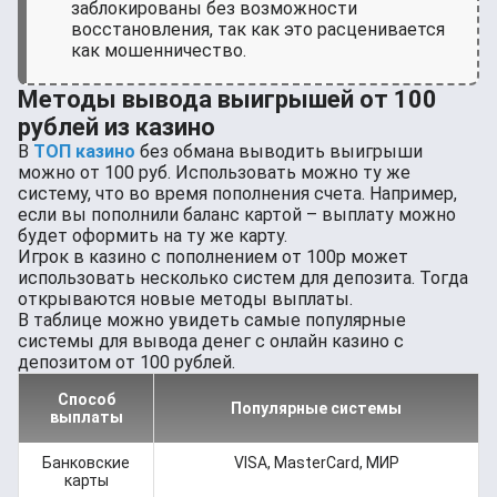
заблокированы без возможности
восстановления, так как это расценивается
как мошенничество.
Методы вывода выигрышей от 100
рублей из казино
В
ТОП казино
без обмана выводить выигрыши
можно от 100 руб. Использовать можно ту же
систему, что во время пополнения счета. Например,
если вы пополнили баланс картой – выплату можно
будет оформить на ту же карту.
Игрок в казино с пополнением от 100р может
использовать несколько систем для депозита. Тогда
открываются новые методы выплаты.
В таблице можно увидеть самые популярные
системы для вывода денег с онлайн казино с
депозитом от 100 рублей.
Способ
Популярные системы
выплаты
Банковские
VISA, MasterCard, МИР
карты