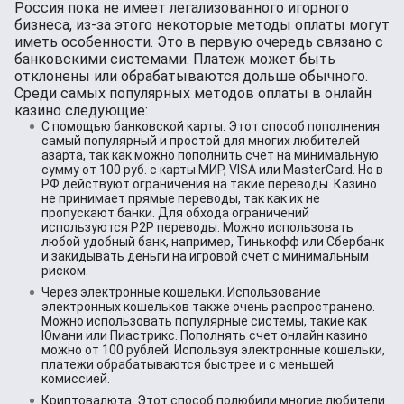
Россия пока не имеет легализованного игорного
бизнеса, из-за этого некоторые методы оплаты могут
иметь особенности. Это в первую очередь связано с
банковскими системами. Платеж может быть
отклонены или обрабатываются дольше обычного.
Среди самых популярных методов оплаты в онлайн
казино следующие:
С помощью банковской карты. Этот способ пополнения
самый популярный и простой для многих любителей
азарта, так как можно пополнить счет на минимальную
сумму от 100 руб. с карты МИР, VISA или MasterCard. Но в
РФ действуют ограничения на такие переводы. Казино
не принимает прямые переводы, так как их не
пропускают банки. Для обхода ограничений
используются P2P переводы. Можно использовать
любой удобный банк, например, Тинькофф или Сбербанк
и закидывать деньги на игровой счет с минимальным
риском.
Через электронные кошельки. Использование
электронных кошельков также очень распространено.
Можно использовать популярные системы, такие как
Юмани или Пиастрикс. Пополнять счет онлайн казино
можно от 100 рублей. Используя электронные кошельки,
платежи обрабатываются быстрее и с меньшей
комиссией.
Криптовалюта. Этот способ полюбили многие любители