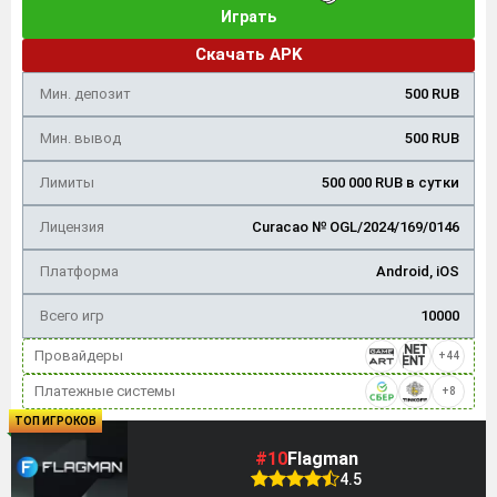
Играть
Скачать APK
Мин. депозит
500 RUB
Мин. вывод
500 RUB
Лимиты
500 000 RUB в сутки
Лицензия
Curacao № OGL/2024/169/0146
Платформа
Android, iOS
Всего игр
10000
Провайдеры
+44
Платежные системы
+8
ТОП ИГРОКОВ
#10
Flagman
4.5