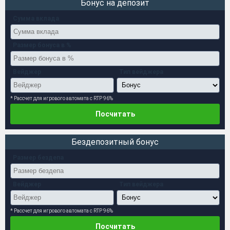
Бонус на депозит
Сумма вклада
Размер бонуса в %
Вейджер
Тип вейджера
* Рассчет для игрового автомата с RTP 96%
Бездепозитный бонус
Размер бездепа
Вейджер
Тип вейджера
* Рассчет для игрового автомата с RTP 96%