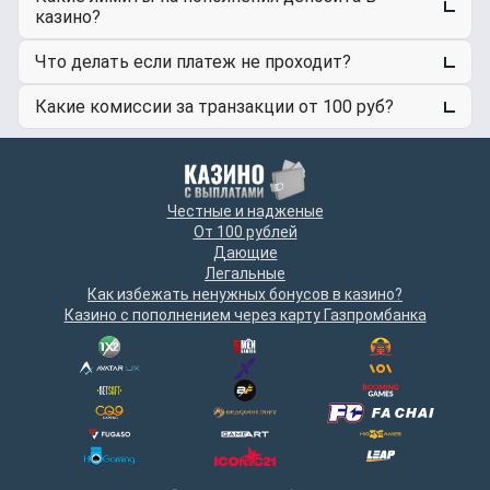
Для пополнения счета от 100 рублей можно
казино?
использовать мобильный телефон. Для этого
авторизуйтесь в личном кабинете через
Что делать если платеж не проходит?
мобильный сайт или же установите приложение
Лимиты на транзакции в онлайн казино имеют
Андроид или iPhone. Принцип пополнения счета
различные лимиты на депозит. Они зависят от
через телефон не отличается от пополнения через
Какие комиссии за транзакции от 100 руб?
способа пополнения. На небольшие суммы можно
Если вам не удается пополнить счет или вывести
компьютер.
пополнять счет в рублях через номер телефона.
выигрыш – обратитесь в службу поддержки
Если выбрать криптовалюту, то ограничений на
казино. Возможно, у вас установлены лимиты на
Пополняя счет или оформляя выплату выигрыша,
пополнения в большинстве казино нет. Вы
операции по счету или же случился технический
казино не берет комиссию. Но сами платежные
можете заранее ознакомиться с особенностями
сбой.
системы могут взимать небольшую плату за
пополнения и лимитами для разных систем.
Честные и надженые
каждую операцию. Обычно она достигает 2%,
От 100 рублей
зависимо от системы и суммы транзакции.
Дающие
Легальные
Как избежать ненужных бонусов в казино?
Казино с пополнением через карту Газпромбанка