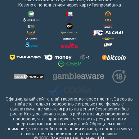
Наличие бонусных игр (именно во время
Казино с пополнением через карту Газпромбанка
дополнительных раундов можно получить
максимум).
Официальный сайт онлайн казино, которое платит. Здесь вы
найдете только проверенные игровые платформы с
выплатами, где можно играть на деньги безопасно и без
риска. Каждое казино нашего рейтинга лицензировано и
проверено, что гарантирует честность результатов и
оперативные выплаты выигрышей. Обращаем ваше
внимание, что способы пополнения и вывода средств могут
отличаться в зависимости от вашего региона.
© 2026. Все права защищены. 18+