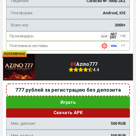
Лицензия
Curacao № 1668/JAZ
Платформа
Android, iOS
Всего игр
3000+
Провайдеры
+20
Платежные системы
+7
ПОПУЛЯРНОЕ
#8
Azino777
4.4
777 рублей за регистрацию без депозита
Играть
Скачать APK
Мин. депозит
500 RUB
Мин. вывод
500 RUB