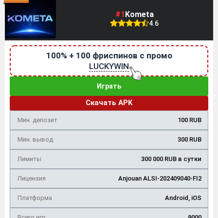
#1
Kometa
4.6
100% + 100 фриспинов с промо
LUCKYWIN
Играть
Скачать APK
Мин. депозит
100 RUB
Мин. вывод
300 RUB
Лимиты
300 000 RUB в сутки
Лицензия
Anjouan ALSI-202409040-FI2
Платформа
Android, iOS
Всего игр
9000