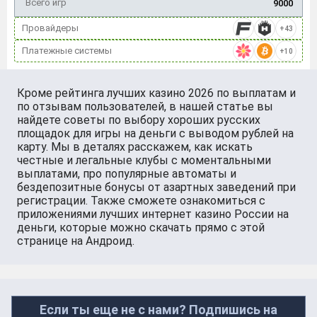
Всего игр
9000
Провайдеры
+43
Платежные системы
+10
Кроме рейтинга лучших казино 2026 по выплатам и
по отзывам пользователей, в нашей статье вы
найдете советы по выбору хороших русских
площадок для игры на деньги с выводом рублей на
карту. Мы в деталях расскажем, как искать
честные и легальные клубы с моментальными
выплатами, про популярные автоматы и
бездепозитные бонусы от азартных заведений при
регистрации. Также сможете ознакомиться с
приложениями лучших интернет казино России на
деньги, которые можно скачать прямо с этой
странице на Андроид.
Если ты еще не с нами? Подпишись на