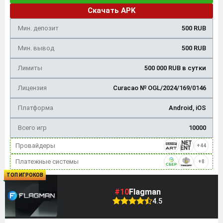
Скачать APK
Мин. депозит
500 RUB
Мин. вывод
500 RUB
Лимиты
500 000 RUB в сутки
Лицензия
Curacao № OGL/2024/169/0146
Платформа
Android, iOS
Всего игр
10000
Провайдеры
+44
Платежные системы
+8
ТОП ИГРОКОВ
#10
Flagman
4.5