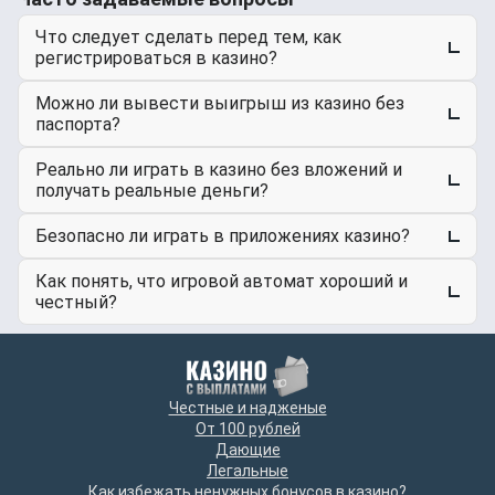
Что следует сделать перед тем, как
регистрироваться в казино?
Можно ли вывести выигрыш из казино без
Если вы выбрали площадку из нашего рейтинга,
паспорта?
можете уверенно регистрировать учетку и
играть на деньги. Если же искали казино
Реально ли играть в казино без вложений и
самостоятельно, то сперва:
Большинство клубов из нашего списка выведут
получать реальные деньги?
Почитайте отзывы игроков.
ваши призы без верификации. Но уточняйте
Посмотрите информацию о лицензии и
лимиты каждой площадки, потому что обычно
провайдеров софта.
Безопасно ли играть в приложениях казино?
можно снять до 1000 долл без документов.
Да, потому что в таких казино есть большой
Почитайте правила кэшаута.
выбор бонусных предложений. Например,
Проверьте не игнорит ли техподдержка.
Поиграйте на демо кредиты.
Как понять, что игровой автомат хороший и
получив фриспины без депозита, сможете катать
Абсолютно, ведь программы легальных клубов
честный?
игровые автоматы бесплатно, а призы выиграете
тоже лицензированы, а также защищают данные
реальные.
пользователей с помощью лучших современных
технологий.
Когда выбираете слоты для игры на реальные
рубли, учитывайте их параметры:
Отдачу (не ниже 95-96%).
Честные и надженые
Престижность разработчика (сегодня популярны
такие надежные студии, как Pragmatic Play, NetEnt,
От 100 рублей
Play’n’Go, BGaming, 3 Oaks Gaming, Belatra и др.).
Дающие
Размер максимальной выплаты (чем выше, тем
Легальные
лучше).
Как избежать ненужных бонусов в казино?