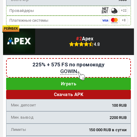
Провайдеры
+22
Платежные системы
+8
РЕЙКБЕК
#2
Apex
4.8
225% + 575 FS по промокоду
GOWIN
Играть
Скачать APK
Мин. депозит
100 RUB
Мин. вывод
2200 RUB
Лимиты
150 000 RUB в сутки