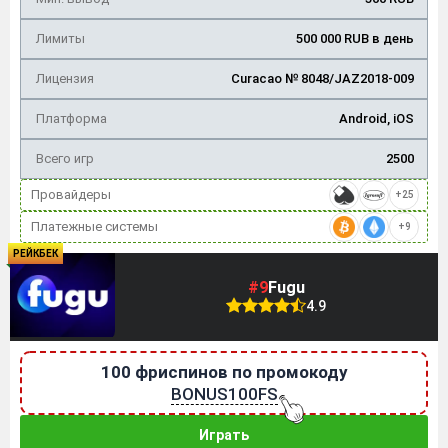
Лимиты
500 000 RUB в день
Лицензия
Curacao № 8048/JAZ2018-009
Платформа
Android, iOS
Всего игр
2500
Провайдеры
+25
Платежные системы
+9
РЕЙКБЕК
#9
Fugu
4.9
100 фриспинов по промокоду
BONUS100FS
Играть