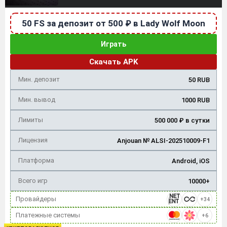
50 FS за депозит от 500 ₽ в Lady Wolf Moon
Играть
Скачать APK
Мин. депозит
50 RUB
Мин. вывод
1000 RUB
Лимиты
500 000 ₽ в сутки
Лицензия
Anjouan № ALSI-202510009-F1
Платформа
Android, iOS
Всего игр
10000+
Провайдеры
+34
Платежные системы
+6