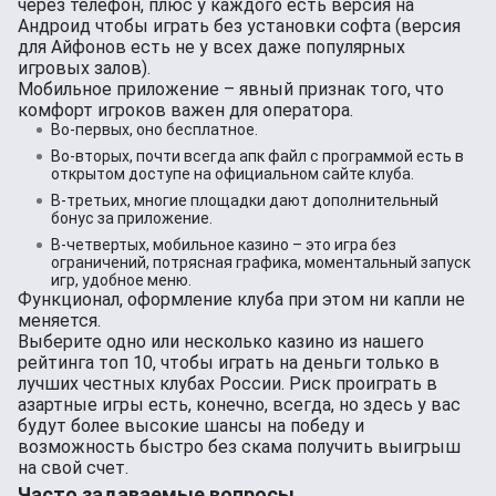
через телефон, плюс у каждого есть версия на
Андроид чтобы играть без установки софта (версия
для Айфонов есть не у всех даже популярных
игровых залов).
Мобильное приложение – явный признак того, что
комфорт игроков важен для оператора.
Во-первых, оно бесплатное.
Во-вторых, почти всегда апк файл с программой есть в
открытом доступе на официальном сайте клуба.
В-третьих, многие площадки дают дополнительный
бонус за приложение.
В-четвертых, мобильное казино – это игра без
ограничений, потрясная графика, моментальный запуск
игр, удобное меню.
Функционал, оформление клуба при этом ни капли не
меняется.
Выберите одно или несколько казино из нашего
рейтинга топ 10, чтобы играть на деньги только в
лучших честных клубах России. Риск проиграть в
азартные игры есть, конечно, всегда, но здесь у вас
будут более высокие шансы на победу и
возможность быстро без скама получить выигрыш
на свой счет.
Часто задаваемые вопросы