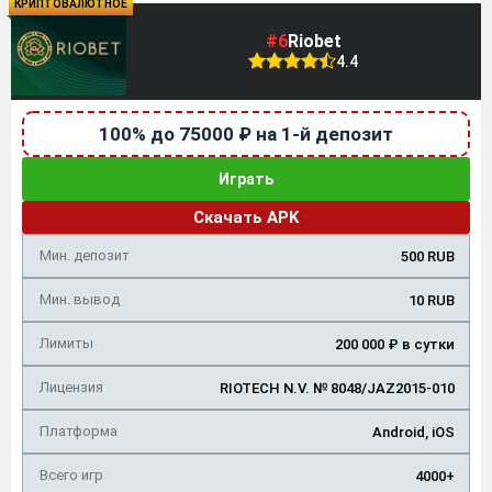
КРИПТОВАЛЮТНОЕ
#6
Riobet
4.4
100% до 75000 ₽ на 1-й депозит
Играть
Скачать APK
Мин. депозит
500 RUB
Мин. вывод
10 RUB
Лимиты
200 000 ₽ в сутки
Лицензия
RIOTECH N.V. № 8048/JAZ2015-010
Платформа
Android, iOS
Всего игр
4000+